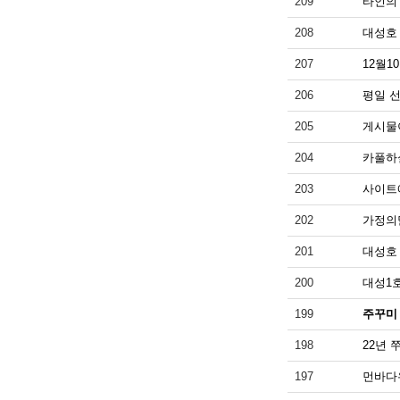
209
타인의
208
대성호
207
12월1
206
평일 
205
게시물
204
카풀하
203
사이트
202
가정의
201
대성호
200
대성1
199
주꾸미 
198
22년 
197
먼바다