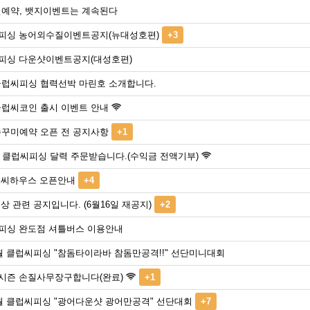
 선예약, 뱃지이벤트는 계속된다
피싱 농어외수질이벤트공지(뉴대성호편)
+3
피싱 다운샷이벤트공지(대성호편)
 클럽씨피싱 협력선박 마린호 소개합니다.
클럽씨코인 출시 이벤트 안내
주꾸미예약 오픈 전 공지사항
+1
년 클럽씨피싱 달력 주문받습니다.(수익금 전액기부)
럽씨하우스 오픈안내
+4
상 관련 공지입니다. (6월16일 재공지)
+2
피싱 완도점 셔틀버스 이용안내
월 클럽씨피싱 "참돔타이라바 참돔만공격!!" 선단미니대회
시즌 손질사무장구합니다(완료)
+1
5월 클럽씨피싱 "광어다운샷 광어만공격" 선단대회
+7