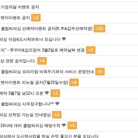
도 가정의달 이벤트 공지
도 뱃지이벤트 공지
+2
년 클럽씨피싱 선예약이벤트 공지(ft.주&갑우선예약권)
+13
피싱 식당&도시락파트너 모십니다
지" - 쭈꾸미&갑오징어 3월2일로 예약날짜 변경
+7
인상 관련 공지입니다.
+5
1년 클럽씨피싱 프리미엄 비워두기좌석 서비스 운영안내
+1
 뱃지이벤트 리뉴얼 공지(7월22일수정)
+4
약 3월7일 낮12시 오픈
+1
년 클럽씨피싱 사무장구합니다^^
피싱 선착장 가는길 안내영상
+1
 19사태 대비 클럽씨피싱 예방수칙
+1
피싱에서 도시락사업을 하실 손맛 좋으신 분을 모십니다