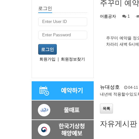
주꾸미 예약건
로그인
어름공자
1
주꾸미 예약을 정
차라리 새벽 6시에
로그인
회원가입
|
회원정보찾기
뉴대성호
04-11
내년에 적용할수있도
목록
자유게시판