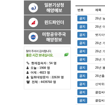
번호
제목
공지
26년
공지
26년 
공지
뱃지이
공지
26년
공지
26년 
공지
26년
현재접속자 : 54 명
공지
26년
오늘 : 1908 명
어제 : 4823 명
공지
26년
일최대방문자 : 22630 명
전체 : 4439760 명
공지
선박위
공지
클럽씨
공지
클럽씨