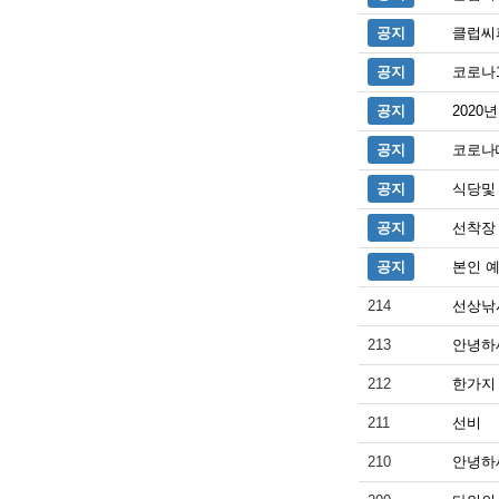
공지
클럽씨
공지
코로나
공지
2020
공지
코로나
공지
식당및
공지
선착장
공지
본인 
214
선상낚
213
안녕하
212
한가지
211
선비
210
안녕하