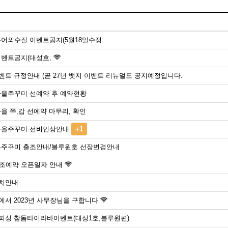
 농어외수질 이벤트공지(5월18일수정
이벤트공지(대성호,
벤트 규정안내 (곧 27년 뱃지 이벤트 리뉴얼도 공지예정입니다.
 가을주꾸미 선예약 후 예약현황
가을 쭈,갑 선예약 마무리, 확인
 가을주꾸미 선비인상안내
+1
 봄주꾸미 출조안내/블루원호 선장변경안내
출조예약 오픈일자 안내
치안내
에서 2023년 사무장님을 구합니다
피싱 참돔타이라바이벤트(대성1호,블루원편)