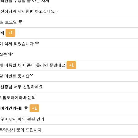
 의견을 수용할 줄 아는 자세
 선장님과 낚시한번 하고싶네요 ~
0일 토요일
선비
+1
이 삭제 되었습니다
실분
에 어종별 채비 준비 올리면 좋겠네요
+1
달 이벤트 좋네요^^
 선장님 너무 친절하네요
호 참도타이라바 문의
예약건의~!!!
+1
쭈꾸미낚시 예약 관련 건의
우럭낚시 문의 드립니다.