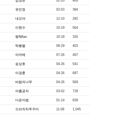
김정은
02-10
405
유민정
02-03
394
내꼬야
12-10
282
이현수
10-19
564
평택fun
10-18
326
탁봉팔
09-29
403
아까메
07-26
497
송상호
04-26
541
이경훈
04-26
687
바람의나무
04-26
569
어름공자
03-02
728
다운아범
01-14
839
으라차차주꾸미
11-09
1,045