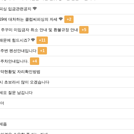
피싱 입금관련공지
19에 대처하는 클럽씨피싱의 자세
+2
년 주꾸미 미입금자 취소 안내 및 환불규정 안내
+5
때문에 힘드시죠?
+11
 주변 펜션안내입니다
+1
 주차안내입니다.
+4
예약현황및 자리확인방법
시 초보라서 많이 오겠습니다
세요 질문 남깁니다
 더
세욥