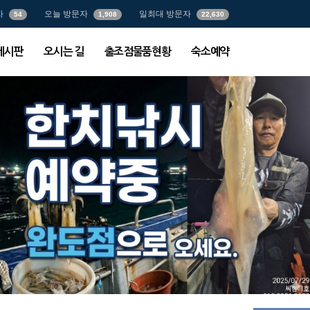
자
오늘 방문자
일최대 방문자
54
1,908
22,630
게시판
오시는 길
출조점물품현황
숙소예약