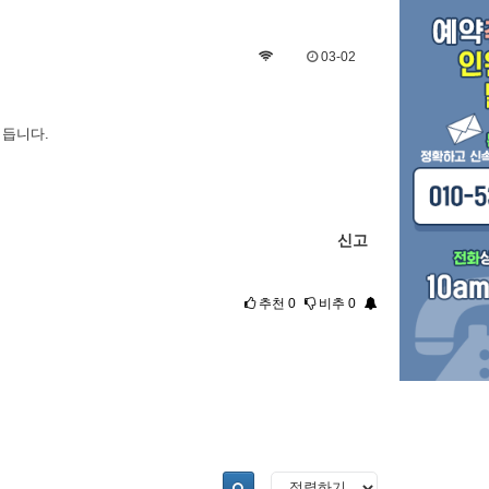
03-02
힘듭니다.
신고
추천
0
비추
0