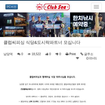
PC버전
클럽씨피싱 식당&도시락파트너 모십니다
남당댁
0
18,522
0
0
Print
글주소
03-01