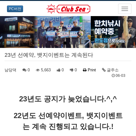
PC버전
23년 선예약, 뱃지이벤트는 계속된다
남당댁
0
5,663
0
0
Print
글주소
06-03
23년도 공지가 늦었습니다.^,^
22년도 선예약이벤트, 뱃지이벤트
는 계속 진행되고 있습니다.!