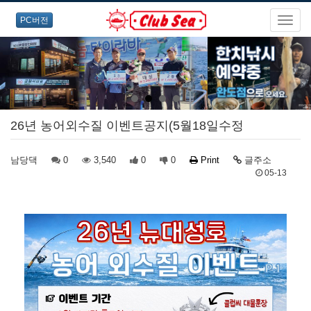
PC버전
26년 농어외수질 이벤트공지(5월18일수정
남당댁
0
3,540
0
0
Print
글주소
05-13