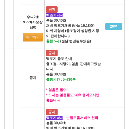
공지
백조기낚시
수나2호
봉돌 30,40호
9.77t(사모장
채비 백조기채비 (바늘 16,18호)
20명
님0)
미끼 지렁이 (출조점에 싱싱한 지렁
이 판매합니다.)
예약하기
출항 5시
(전날 변경될수있음)
공지
백조기 출조 안내
출조점- 지렁이, 얼음 판매하고있습
니다.
봉돌 30,40호
공지
-
출항시간 : 5시30분
* 얼음은 필수!
* 드시는 얼음물도 여유 챙겨오시면
좋습니다.
공지
백조기낚시
- 손질도움서비스 선박 -
봉돌 30,40호
채비 백조기채비 (바늘 16,18호)