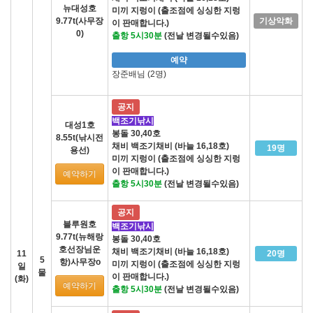
뉴대성호
미끼 지렁이 (출조점에 싱싱한 지렁
9.77t(사무장
기상악화
이 판매합니다.)
0)
출항 5시30분
(전날 변경될수있음)
예약
장준배님 (2명)
공지
백조기낚시
대성1호
봉돌 30,40호
8.55t(낚시전
채비 백조기채비 (바늘 16,18호)
19명
용선)
미끼 지렁이 (출조점에 싱싱한 지렁
이 판매합니다.)
예약하기
출항 5시30분
(전날 변경될수있음)
공지
블루원호
백조기낚시
9.77t(뉴해랑
봉돌 30,40호
호선장님운
채비 백조기채비 (바늘 16,18호)
11
20명
5
항)사무장o
미끼 지렁이 (출조점에 싱싱한 지렁
일
물
이 판매합니다.)
(화)
예약하기
출항 5시30분
(전날 변경될수있음)