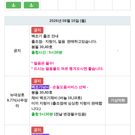
2026년 08월 10일 (월)
공지
백조기 출조 안내
출조점- 지렁이, 얼음 판매하고있습니다.
봉돌 30,40호
공지
-
출항시간 : 5시30분
* 얼음은 필수!
* 드시는 얼음물도 여유 챙겨오시면 좋습니다.
공지
백조기낚시
- 손질도움서비스 선박 -
봉돌 30,40호
뉴대성호
채비 백조기채비 (바늘 16,18호)
9.77t(사무장
기상악화
미끼 지렁이 (출조점에 싱싱한 지렁이 판매합
0)
니다.)
출항 5시30분
(전날 변경될수있음)
공지