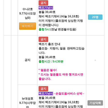
공지
백조기낚시
수나2호
봉돌 30,40호
9.77t(사모장
채비 백조기채비 (바늘 16,18호)
20명
님0)
미끼 지렁이 (출조점에 싱싱한 지렁
이 판매합니다.)
예약하기
출항 5시
(전날 변경될수있음)
공지
백조기 출조 안내
출조점- 지렁이, 얼음 판매하고있습
니다.
봉돌 30,40호
공지
-
출항시간 : 5시30분
* 얼음은 필수!
* 드시는 얼음물도 여유 챙겨오시면
좋습니다.
공지
백조기낚시
- 손질도움서비스 선박 -
봉돌 30,40호
뉴대성호
채비 백조기채비 (바늘 16,18호)
9.77t(사무장
기상악화
미끼 지렁이 (출조점에 싱싱한 지렁
0)