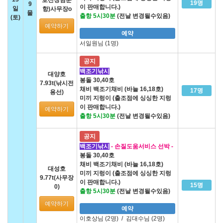
19명
9
이 판매합니다.)
일
항)사무장o
물
출항 5시30분
(전날 변경될수있음)
(토)
예약하기
예약
서일원님 (1명)
공지
백조기낚시
대양호
봉돌 30,40호
7.93t(낚시전
채비 백조기채비 (바늘 16,18호)
17명
용선)
미끼 지렁이 (출조점에 싱싱한 지렁
이 판매합니다.)
예약하기
출항 5시30분
(전날 변경될수있음)
공지
백조기낚시
- 손질도움서비스 선박 -
봉돌 30,40호
채비 백조기채비 (바늘 16,18호)
대성호
미끼 지렁이 (출조점에 싱싱한 지렁
9.77t(사무장
이 판매합니다.)
15명
0)
출항 5시30분
(전날 변경될수있음)
예약하기
예약
이호상님 (2명)
/
김대수님 (2명)