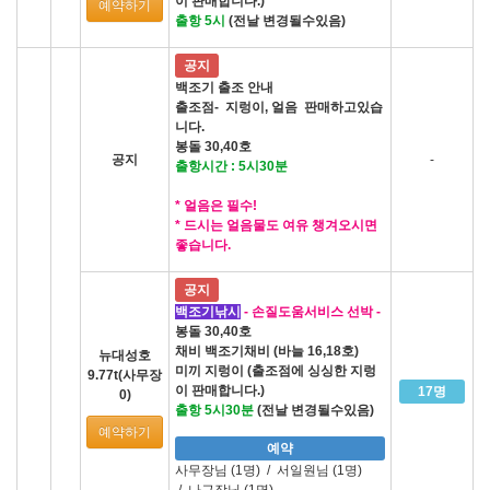
이 판매합니다.)
예약하기
출항 5시
(전날 변경될수있음)
공지
백조기 출조 안내
출조점- 지렁이, 얼음 판매하고있습
니다.
봉돌 30,40호
공지
-
출항시간 : 5시30분
* 얼음은 필수!
* 드시는 얼음물도 여유 챙겨오시면
좋습니다.
공지
백조기낚시
- 손질도움서비스 선박 -
봉돌 30,40호
채비 백조기채비 (바늘 16,18호)
뉴대성호
미끼 지렁이 (출조점에 싱싱한 지렁
9.77t(사무장
이 판매합니다.)
17명
0)
출항 5시30분
(전날 변경될수있음)
예약하기
예약
사무장님 (1명)
/
서일원님 (1명)
/
나근장님 (1명)