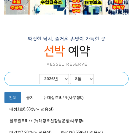
전체
공지
뉴대성호9.77t(사무장0)
대성1호8.55t(낚시전용선)
블루원호9.77t(뉴해랑호선장님운항)사무장o
대양호7.93t(낚시전용선)
화성호8.55t(낚시전용선)