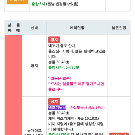
출항 5시
(전날 변경될수있음)
날
물
선박
예약현황
남은인원
짜
때
공지
백조기 출조 안내
출조점- 지렁이, 얼음 판매하고있습
니다.
봉돌 30,40호
공지
-
출항시간 : 5시30분
* 얼음은 필수!
* 드시는 얼음물도 여유 챙겨오시면
좋습니다.
공지
백조기낚시
- 손질도움서비스 선박 -
봉돌 30,40호
채비 백조기채비 (바늘 16,18호)
미끼 지렁이 (출조점에 싱싱한 지렁
이 판매합니다.)
뉴대성호
출항 5시30분
(전날 변경될수있음)