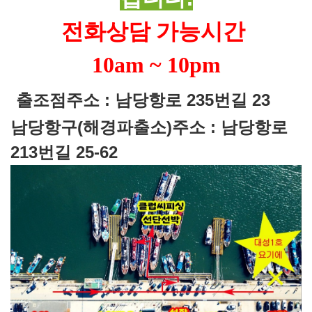
전화상담 가능시간
10am ~ 10pm
출조점주소 : 남당항로 235번길 23
남당항구(해경파출소)주소 : 남당항로
213번길 25-62