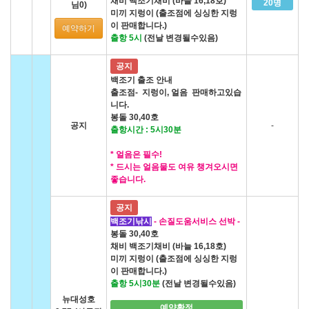
채비 백조기채비 (바늘 16,18호)
20명
님0)
미끼 지렁이 (출조점에 싱싱한 지렁
이 판매합니다.)
예약하기
출항 5시
(전날 변경될수있음)
공지
백조기 출조 안내
출조점- 지렁이, 얼음 판매하고있습
니다.
봉돌 30,40호
공지
-
출항시간 : 5시30분
* 얼음은 필수!
* 드시는 얼음물도 여유 챙겨오시면
좋습니다.
공지
백조기낚시
- 손질도움서비스 선박 -
봉돌 30,40호
채비 백조기채비 (바늘 16,18호)
미끼 지렁이 (출조점에 싱싱한 지렁
이 판매합니다.)
출항 5시30분
(전날 변경될수있음)
뉴대성호
예약확정