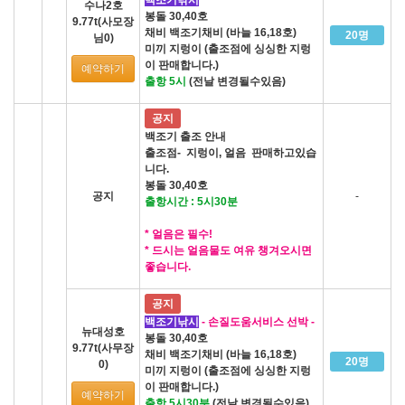
수나2호
봉돌 30,40호
9.77t(사모장
채비 백조기채비 (바늘 16,18호)
20명
님0)
미끼 지렁이 (출조점에 싱싱한 지렁
이 판매합니다.)
예약하기
출항 5시
(전날 변경될수있음)
공지
백조기 출조 안내
출조점- 지렁이, 얼음 판매하고있습
니다.
봉돌 30,40호
공지
-
출항시간 : 5시30분
* 얼음은 필수!
* 드시는 얼음물도 여유 챙겨오시면
좋습니다.
공지
백조기낚시
- 손질도움서비스 선박 -
뉴대성호
봉돌 30,40호
9.77t(사무장
채비 백조기채비 (바늘 16,18호)
20명
0)
미끼 지렁이 (출조점에 싱싱한 지렁
이 판매합니다.)
예약하기
출항 5시30분
(전날 변경될수있음)