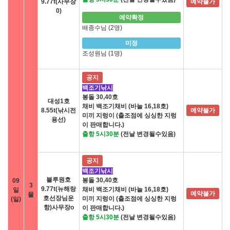
9.77t(사무장
예약불가
0)
예약확정
배종수님 (2명)
미정
조성원님 (1명)
공지
백조기낚시
봉돌 30,40호
대성1호
채비 백조기채비 (바늘 16,18호)
8.55t(낚시전
예약불가
미끼 지렁이 (출조점에 싱싱한 지렁
용선)
이 판매합니다.)
출항 5시30분
(전날 변경될수있음)
공지
백조기낚시
블루원호
봉돌 30,40호
09
3
9.77t(뉴해랑
채비 백조기채비 (바늘 16,18호)
일
예약불가
물
호선장님운
미끼 지렁이 (출조점에 싱싱한 지렁
(일)
항)사무장o
이 판매합니다.)
출항 5시30분
(전날 변경될수있음)