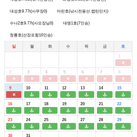
대성호9.77t(사무장0)
마린호(낚시전용선.캡틴민지)
수나2호9.77t(사모장님0)
대명1호(7인승)
청룡호(선장포함10인승)
일
월
화
수
목
금
토
1
2
3
4
5
6
7
8
9
10
11
12
13
14
15
16
17
18
19
20
21
22
23
24
25
26
27
28
29
30
31