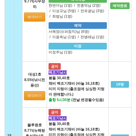
9.77t(사무장
한번더님 (1명)
/
전종억님 (2명)
예약완료
0)
/
이성규님 (5명)
/
전유광님 (3명)
/
최범님 (1명)
예약하기
예약
서해정(슈퍼참치)님 (6명)
/
이용옥님 (1명)
/
전병래님 (1명)
미정
이정주님 (1명)
공지
백조기낚시
대성1호
봉돌 30,40호
8.55t(낚시전
채비 백조기채비 (바늘 16,18호)
19명
용선)
미끼 지렁이 (출조점에 싱싱한 지렁
이 판매합니다.)
예약하기
출항 5시30분
(전날 변경될수있음)
공지
백조기낚시
봉돌 30,40호
블루원호
채비 백조기채비 (바늘 16,18호)
9.77t(뉴해랑
미끼 지렁이 (출조점에 싱싱한 지렁
15
호선장님운