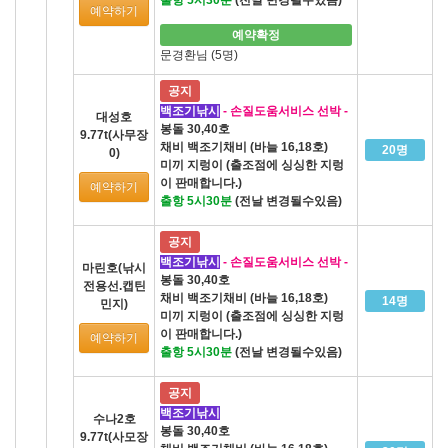
예약하기
예약확정
문경환님 (5명)
공지
백조기낚시
- 손질도움서비스 선박 -
대성호
봉돌 30,40호
9.77t(사무장
채비 백조기채비 (바늘 16,18호)
20명
0)
미끼 지렁이 (출조점에 싱싱한 지렁
이 판매합니다.)
예약하기
출항 5시30분
(전날 변경될수있음)
공지
백조기낚시
- 손질도움서비스 선박 -
마린호(낚시
봉돌 30,40호
전용선.캡틴
채비 백조기채비 (바늘 16,18호)
14명
민지)
미끼 지렁이 (출조점에 싱싱한 지렁
이 판매합니다.)
예약하기
출항 5시30분
(전날 변경될수있음)
공지
백조기낚시
수나2호
봉돌 30,40호
9.77t(사모장