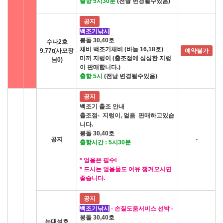
출항 5시30분
(전날 변경될수있음)
공지
백조기낚시
봉돌 30,40호
수나2호
채비 백조기채비 (바늘 16,18호)
9.77t(사모장
예약불가
미끼 지렁이 (출조점에 싱싱한 지렁
님0)
이 판매합니다.)
출항 5시
(전날 변경될수있음)
공지
백조기 출조 안내
출조점- 지렁이, 얼음 판매하고있습
니다.
봉돌 30,40호
공지
-
출항시간 : 5시30분
* 얼음은 필수!
* 드시는 얼음물도 여유 챙겨오시면
좋습니다.
공지
백조기낚시
- 손질도움서비스 선박 -
봉돌 30,40호
뉴대성호