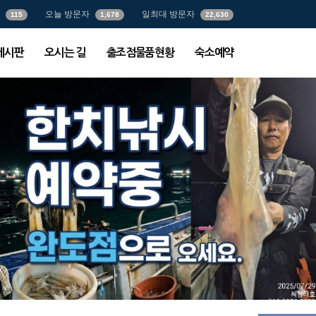
오늘 방문자
일최대 방문자
115
1,678
22,630
게시판
오시는 길
출조점물품현황
숙소예약