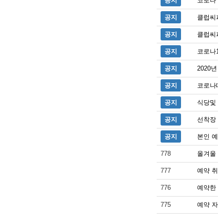
공지
코로나
공지
클럽씨
공지
클럽씨
공지
코로나
공지
2020
공지
코로나
공지
식당및
공지
선착장
공지
본인 
778
올겨울 
777
예약 
776
예약한 
775
예약 