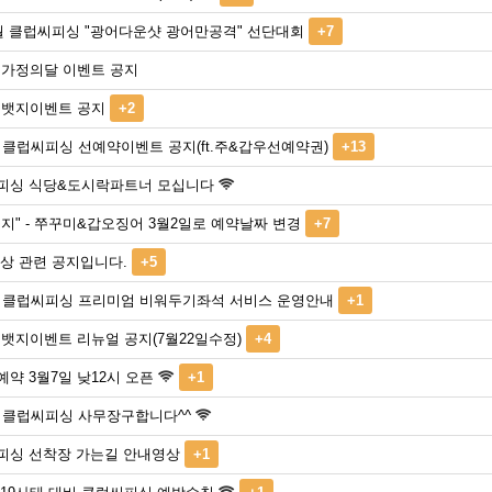
월 클럽씨피싱 "광어다운샷 광어만공격" 선단대회
+7
 가정의달 이벤트 공지
 뱃지이벤트 공지
+2
년 클럽씨피싱 선예약이벤트 공지(ft.주&갑우선예약권)
+13
피싱 식당&도시락파트너 모십니다
지" - 쭈꾸미&갑오징어 3월2일로 예약날짜 변경
+7
상 관련 공지입니다.
+5
1년 클럽씨피싱 프리미엄 비워두기좌석 서비스 운영안내
+1
 뱃지이벤트 리뉴얼 공지(7월22일수정)
+4
약 3월7일 낮12시 오픈
+1
년 클럽씨피싱 사무장구합니다^^
피싱 선착장 가는길 안내영상
+1