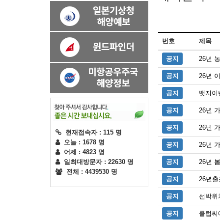
번호
제목
공지
26년 
공지
26년 
공지
뱃지이벤
공지
26년 
공지
26년 
현재접속자 : 115 명
오늘 : 1678 명
공지
26년
어제 : 4823 명
일최대방문자 : 22630 명
공지
26년
전체 : 4439530 명
공지
26년
공지
선박위
공지
클럽씨에