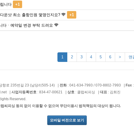
드립니다
+1
 다운샷 최소 출항인원 몇명인지요?
+1
니다ㆍ예약일 변경 부탁 드려요
1
2
3
4
5
6
>
맨끝
항로 235번길 23 (남당리505-14)
|
전화
: 041-634-7993 / 070-8802-7993
|
Fax
:
.net
|
사업자등록번호
: 834-47-00621
|
상호
: 클럽씨피싱
|
대표
: 김희진
ghts Reserved.
클럽씨피싱 동의 없이 이용할 수 없으며 무단이용시 법적책임의 대상이 됩니다.
모바일 버전으로 보기