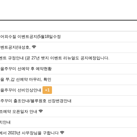
농어외수질 이벤트공지(5월18일수정
이벤트공지(대성호,
트 규정안내 (곧 27년 뱃지 이벤트 리뉴얼도 공지예정입니다.
가을주꾸미 선예약 후 예약현황
가을 쭈,갑 선예약 마무리, 확인
 가을주꾸미 선비인상안내
+1
 봄주꾸미 출조안내/블루원호 선장변경안내
출조예약 오픈일자 안내
치안내
서 2023년 사무장님을 구합니다