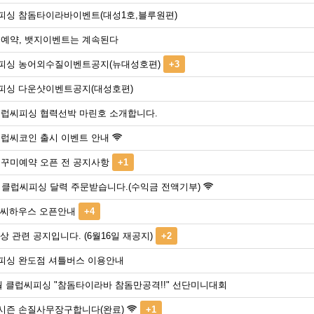
피싱 참돔타이라바이벤트(대성1호,블루원편)
선예약, 뱃지이벤트는 계속된다
피싱 농어외수질이벤트공지(뉴대성호편)
+3
피싱 다운샷이벤트공지(대성호편)
클럽씨피싱 협력선박 마린호 소개합니다.
클럽씨코인 출시 이벤트 안내
주꾸미예약 오픈 전 공지사항
+1
년 클럽씨피싱 달력 주문받습니다.(수익금 전액기부)
럽씨하우스 오픈안내
+4
상 관련 공지입니다. (6월16일 재공지)
+2
피싱 완도점 셔틀버스 이용안내
월 클럽씨피싱 "참돔타이라바 참돔만공격!!" 선단미니대회
시즌 손질사무장구합니다(완료)
+1