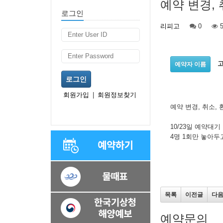
예약 변경, 
로그인
리피고
0
5
예약자 이름
로그인
회원가입
|
회원정보찾기
예약 변경, 취소, 환
10/23일 예약대기
4명 1회만 놓아두
목록
이전글
다
예약문의