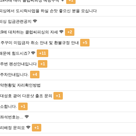
 19사태 대비 클럽씨피싱 예방수칙
+1
피싱에서 도시락사업을 하실 손맛 좋으신 분을 모십니다
피싱 입금관련공지
19에 대처하는 클럽씨피싱의 자세
+2
년 주꾸미 미입금자 취소 안내 및 환불규정 안내
+5
때문에 힘드시죠?
+11
 주변 펜션안내입니다
+1
 주차안내입니다.
+4
예약현황및 자리확인방법
대성호 광어 다운샷 출조 문의
+1
취소합니다.
+1
좌석번호는...
자리배정 문의요
+1