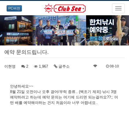
PC버전
예약 문의드립니다.
이현영
2
1,967
글주소
08-10
안녕하세요~~
8월 21일 오전이나 오후 광어/우럭 종류.. (백조기 제외) 낚시 3명
예약하려고 하는데 예약 문의는 여기에 드리면 되는걸까요??;; 어
떤 배를 예약해야하는 건지 처음이라 너무 어렵네요..