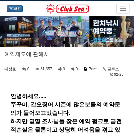
PC버전
예약제도에 관해서
대성호
0
31,657
0
0
Print
글주소
02-25
안녕하세요.....
쭈꾸미. 갑오징어 시즌에 많은분들의 예약문
의가 들어오고있습니다.
하지만 몇몇 조사님들 잦은 예약 펑크로 금전
적손실은 물론이고 상당히 어려움을 겪고 있