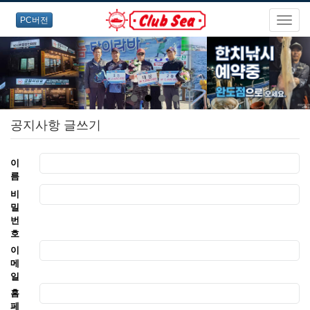
PC버전
공지사항 글쓰기
이
름
비
밀
번
호
이
메
일
홈
페