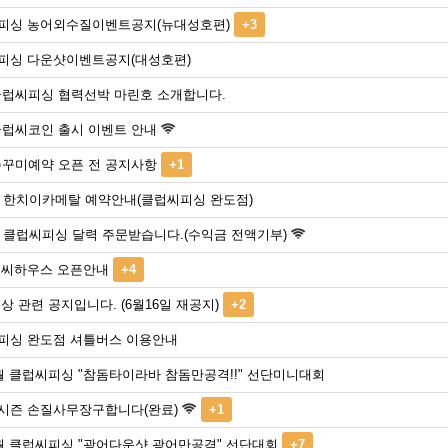
피싱 농어외수질이벤트공지(뉴대성호편)
+3
피싱 다운샷이벤트공지(대성호편)
 클럽씨피싱 협력선박 마린호 소개합니다.
클럽씨코인 출시 이벤트 안내
주꾸미예약 오픈 전 공지사항
+1
3년 한치이카메탈 예약안내(클럽씨피싱 완도점)
년 클럽씨피싱 달력 주문받습니다.(수익금 전액기부)
럽씨하우스 오픈안내
+4
상 관련 공지입니다. (6월16일 재공지)
+2
피싱 완도점 셔틀버스 이용안내
월 클럽씨피싱 "참돔타이라바 참돔만공격!!" 선단미니대회
시즌 손질사무장구합니다(완료)
+1
5월 클럽씨피싱 "광어다운샷 광어만공격" 선단대회
+7