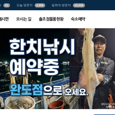
자
오늘 방문자
일최대 방문자
61
2,959
22,630
게시판
오시는 길
출조점물품현황
숙소예약