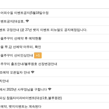
 농어외수질 이벤트공지(5월18일수정
이벤트공지(대성호,
벤트 규정안내 (곧 27년 뱃지 이벤트 리뉴얼도 공지예정입니다.
 가을주꾸미 선예약 후 예약현황
가을 쭈,갑 선예약 마무리, 확인
 가을주꾸미 선비인상안내
+1
 봄주꾸미 출조안내/블루원호 선장변경안내
출조예약 오픈일자 안내
치안내
에서 2023년 사무장님을 구합니다
피싱 참돔타이라바이벤트(대성1호,블루원편)
 선예약, 뱃지이벤트는 계속된다