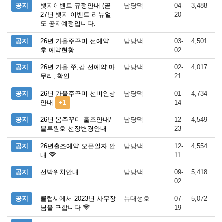
공지
뱃지이벤트 규정안내 (곧
남당댁
04-
3,488
27년 뱃지 이벤트 리뉴얼
20
도 공지예정입니다.
공지
26년 가을주꾸미 선예약
남당댁
03-
4,501
후 예약현황
02
공지
26년 가을 쭈,갑 선예약 마
남당댁
02-
4,017
무리, 확인
21
공지
26년 가을주꾸미 선비인상
남당댁
01-
4,734
안내
+1
14
공지
26년 봄주꾸미 출조안내/
남당댁
12-
4,549
블루원호 선장변경안내
23
공지
26년출조예약 오픈일자 안
남당댁
12-
4,554
내
11
공지
선박위치안내
남당댁
09-
5,418
02
공지
클럽씨에서 2023년 사무장
뉴대성호
07-
5,072
님을 구합니다
19