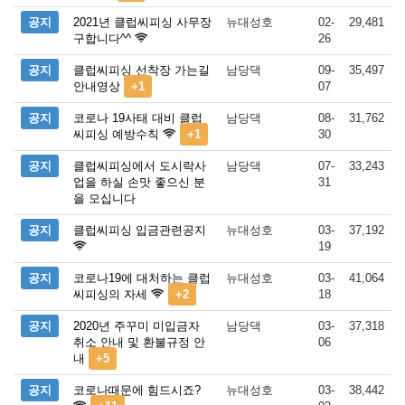
공지
2021년 클럽씨피싱 사무장
뉴대성호
02-
29,481
구합니다^^
26
공지
클럽씨피싱 선착장 가는길
남당댁
09-
35,497
안내영상
+1
07
공지
코로나 19사태 대비 클럽
남당댁
08-
31,762
씨피싱 예방수칙
+1
30
공지
클럽씨피싱에서 도시락사
남당댁
07-
33,243
업을 하실 손맛 좋으신 분
31
을 모십니다
공지
클럽씨피싱 입금관련공지
뉴대성호
03-
37,192
19
공지
코로나19에 대처하는 클럽
뉴대성호
03-
41,064
씨피싱의 자세
+2
18
공지
2020년 주꾸미 미입금자
남당댁
03-
37,318
취소 안내 및 환불규정 안
06
내
+5
공지
코로나때문에 힘드시죠?
뉴대성호
03-
38,442