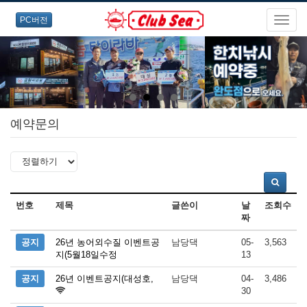
PC버전
예약문의
번호
제목
글쓴이
날
조회수
짜
공지
26년 농어외수질 이벤트공
남당댁
05-
3,563
지(5월18일수정
13
공지
26년 이벤트공지(대성호,
남당댁
04-
3,486
30