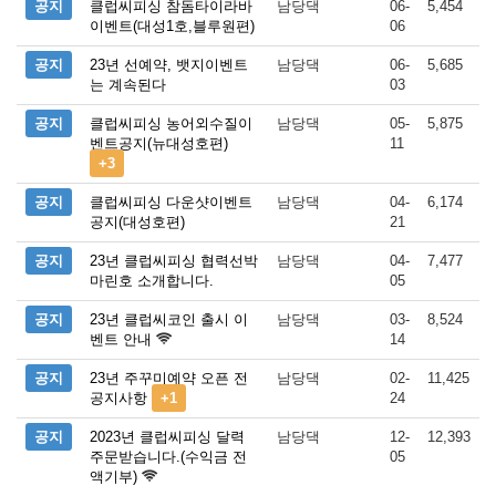
공지
클럽씨피싱 참돔타이라바
남당댁
06-
5,454
이벤트(대성1호,블루원편)
06
공지
23년 선예약, 뱃지이벤트
남당댁
06-
5,685
는 계속된다
03
공지
클럽씨피싱 농어외수질이
남당댁
05-
5,875
벤트공지(뉴대성호편)
11
+3
공지
클럽씨피싱 다운샷이벤트
남당댁
04-
6,174
공지(대성호편)
21
공지
23년 클럽씨피싱 협력선박
남당댁
04-
7,477
마린호 소개합니다.
05
공지
23년 클럽씨코인 출시 이
남당댁
03-
8,524
벤트 안내
14
공지
23년 주꾸미예약 오픈 전
남당댁
02-
11,425
공지사항
+1
24
공지
2023년 클럽씨피싱 달력
남당댁
12-
12,393
주문받습니다.(수익금 전
05
액기부)