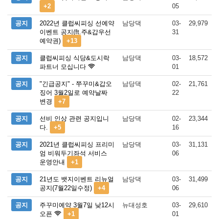
+2
05
공지
2022년 클럽씨피싱 선예약
남당댁
03-
29,979
이벤트 공지(ft.주&갑우선
31
예약권)
+13
공지
클럽씨피싱 식당&도시락
남당댁
03-
18,572
파트너 모십니다
01
공지
"긴급공지" - 쭈꾸미&갑오
남당댁
02-
21,761
징어 3월2일로 예약날짜
22
변경
+7
공지
선비 인상 관련 공지입니
남당댁
02-
23,344
다.
+5
16
공지
2021년 클럽씨피싱 프리미
남당댁
03-
31,131
엄 비워두기좌석 서비스
06
운영안내
+1
공지
21년도 뱃지이벤트 리뉴얼
남당댁
03-
31,499
공지(7월22일수정)
+4
06
공지
주꾸미예약 3월7일 낮12시
뉴대성호
03-
29,610
오픈
+1
01