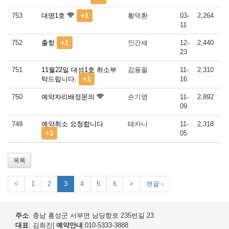
753
대명1호
+1
황덕환
03-
2,264
11
752
출항
+1
인간새
12-
2,440
23
751
11월22일 대성1호 취소부
김용필
11-
2,310
탁드립니다.
+1
16
750
예약자리배정문의
손기영
11-
2,892
09
749
예약취소 요청합니다
태카니
11-
2,318
+1
05
목록
<
1
2
3
4
5
6
>
맨끝 ›
주소
: 충남 홍성군 서부면 남당항로 235번길 23
대표
: 김희진
|
예약안내
:010-5333-3888