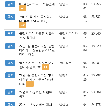
공지
더 클럽씨하우스 오픈안내
남당댁
08-
23,255
+4
01
공지
선비 인상 관련 공지입니
남당댁
06-
23,332
다. (6월16일 재공지)
16
+2
공지
클럽씨피싱 완도점 셔틀버
클럽씨피싱완
06-
20,340
스 이용안내
도점
14
공지
22년6월 클럽씨피싱 "참돔
남당댁
06-
18,629
타이라바 참돔만공격!!" 선
09
단미니대회
공지
백조기시즌 손질사무장구
뉴대성호
06-
18,981
합니다(완료)
+1
05
공지
22년5월 클럽씨피싱 "광어
남당댁
04-
20,792
다운샷 광어만공격" 선단
28
대회
+7
공지
22년도 가정의달 이벤트
남당댁
04-
20,509
공지
21
공지
22년도 뱃지이벤트 공지
남당댁
04-
24,175