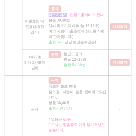
공지
백조기낚시
- 손질도움서비스 선박 -
봉돌 30,40호
마린호(낚시
채비 백조기채비 (바늘 16,18호)
전용선.캡틴
예약불가
미끼 지렁이 (출조점에 싱싱한 지렁
민지)
이 판매합니다.)
출항 5시
(전날 변경될수있음)
봄갑오징어
공지
수나2호
봉돌 12~18호
9.77t(사모장
예약불가
출항 5시30분
님0)
공지
백조기 출조 안내
출조점- 지렁이, 얼음 판매하고있습
니다.
봉돌 30,40호
출항시간 : 5시
공지
-
* 얼음은 필수!
* 드시는 얼음물도 여유 챙겨오시면
좋습니다.