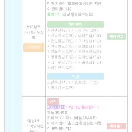
미끼 지렁이 (출조점에 싱싱한 지렁
이 판매합니다.)
출항 5시
(전날 변경될수있음)
예약확정
뉴대성호
서성원님 (2명)
/
배경우님 (2명)
9.77t(사무장
/
신용진님 (1명)
/
박태도님 (1명)
예약완료
0)
/
윤영일님 (3명)
/
구기성님 (1명)
/
이명희님 (1명)
/
조현효님 (1명)
예약하기
/
김달주님 (1명)
/
유성룡님 (1명)
/
안동원님 (1명)
/
김미란님 (2명)
/
장익수님 (1명)
/
서일원님 (1명)
/
최정현님 (1명)
미정
김달주님 (1명)
/
황호림님 (1명)
/
황호림님 (1명)
공지
백조기낚시
10인이상 출조합니다.
봉돌 30,40호
채비 백조기채비 (바늘 16,18호)
대성1호
미끼 지렁이 (출조점에 싱싱한 지렁
8.55t(낚시전
예약불가
이 판매합니다.)
용선)