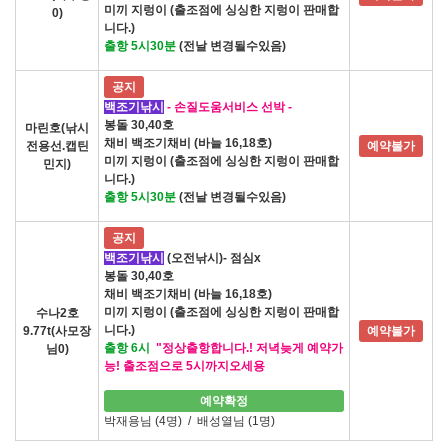
미끼 지렁이 (출조점에 싱싱한 지렁이 판매합
0)
니다.)
출항 5시30분
(전날 변경될수있음)
공지
백조기낚시
- 손질도움서비스 선박 -
봉돌 30,40호
마린호(낚시
채비 백조기채비 (바늘 16,18호)
전용선.캡틴
예약불가
미끼 지렁이 (출조점에 싱싱한 지렁이 판매합
민지)
니다.)
출항 5시30분
(전날 변경될수있음)
공지
백조기낚시
(오전낚시)- 점심x
봉돌 30,40호
채비 백조기채비 (바늘 16,18호)
미끼 지렁이 (출조점에 싱싱한 지렁이 판매합
수나2호
니다.)
9.77t(사모장
예약불가
출항 6시
"정상출항합니다.! 저녁늦게 예약가
님0)
능! 출조점으로 5시까지오세용
예약확정
박재용님 (4명)
/
배성열님 (1명)