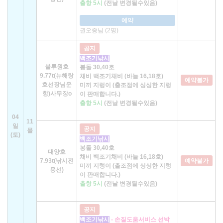
출항 5시
(전날 변경될수있음)
예약
권오중님 (2명)
공지
백조기낚시
블루원호
봉돌 30,40호
9.77t(뉴해랑
채비 백조기채비 (바늘 16,18호)
예약불가
호선장님운
미끼 지렁이 (출조점에 싱싱한 지렁
항)사무장o
이 판매합니다.)
출항 5시
(전날 변경될수있음)
04
11
일
공지
물
(토)
백조기낚시
봉돌 30,40호
대양호
채비 백조기채비 (바늘 16,18호)
7.93t(낚시전
예약불가
미끼 지렁이 (출조점에 싱싱한 지렁
용선)
이 판매합니다.)
출항 5시
(전날 변경될수있음)
공지
백조기낚시
- 손질도움서비스 선박