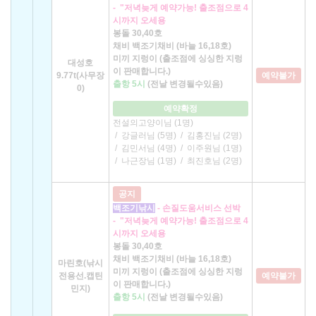
-
"저녁늦게 예약가능! 출조점으로 4
시까지 오세용
봉돌 30,40호
채비 백조기채비 (바늘 16,18호)
미끼 지렁이 (출조점에 싱싱한 지렁
대성호
이 판매합니다.)
9.77t(사무장
예약불가
출항 5시
(전날 변경될수있음)
0)
예약확정
전설의고양이님 (1명)
/
강글러님 (5명)
/
김홍진님 (2명)
/
김민서님 (4명)
/
이주원님 (1명)
/
나근장님 (1명)
/
최진호님 (2명)
공지
백조기낚시
- 손질도움서비스 선박
-
"저녁늦게 예약가능! 출조점으로 4
시까지 오세용
봉돌 30,40호
채비 백조기채비 (바늘 16,18호)
마린호(낚시
미끼 지렁이 (출조점에 싱싱한 지렁
전용선.캡틴
예약불가
이 판매합니다.)
민지)
출항 5시
(전날 변경될수있음)