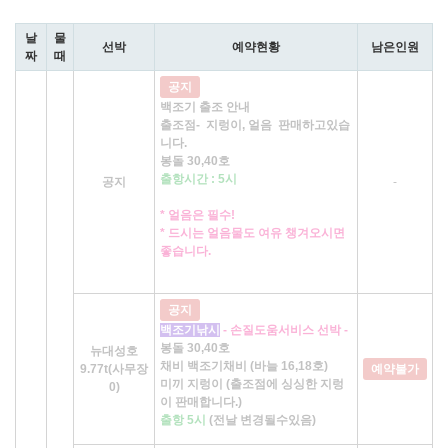
날
물
선박
예약현황
남은인원
짜
때
공지
백조기 출조 안내
출조점- 지렁이, 얼음 판매하고있습
니다.
봉돌 30,40호
출항시간 : 5시
공지
-
* 얼음은 필수!
* 드시는 얼음물도 여유 챙겨오시면
좋습니다.
공지
백조기낚시
- 손질도움서비스 선박 -
봉돌 30,40호
뉴대성호
채비 백조기채비 (바늘 16,18호)
9.77t(사무장
예약불가
미끼 지렁이 (출조점에 싱싱한 지렁
0)
이 판매합니다.)
출항 5시
(전날 변경될수있음)