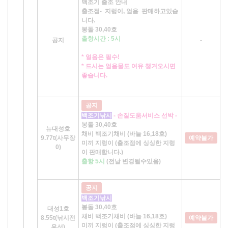
백조기 출조 안내
출조점- 지렁이, 얼음 판매하고있습
니다.
봉돌 30,40호
출항시간 : 5시
공지
-
* 얼음은 필수!
* 드시는 얼음물도 여유 챙겨오시면
좋습니다.
공지
백조기낚시
- 손질도움서비스 선박 -
봉돌 30,40호
뉴대성호
채비 백조기채비 (바늘 16,18호)
9.77t(사무장
예약불가
미끼 지렁이 (출조점에 싱싱한 지렁
0)
이 판매합니다.)
출항 5시
(전날 변경될수있음)
공지
백조기낚시
봉돌 30,40호
대성1호
채비 백조기채비 (바늘 16,18호)
8.55t(낚시전
예약불가
미끼 지렁이 (출조점에 싱싱한 지렁
용선)