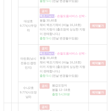
출항 5시
(전날 변경될수있음)
공지
백조기낚시
- 손질도움서비스 선박 -
봉돌 30,40호
대성호
채비 백조기채비 (바늘 16,18호)
9.77t(사무장
예약불가
미끼 지렁이 (출조점에 싱싱한 지렁
0)
이 판매합니다.)
출항 5시
(전날 변경될수있음)
공지
백조기낚시
- 손질도움서비스 선박 -
봉돌 30,40호
마린호(낚시
채비 백조기채비 (바늘 16,18호)
전용선.캡틴
예약불가
미끼 지렁이 (출조점에 싱싱한 지렁
민지)
이 판매합니다.)
출항 5시
(전날 변경될수있음)
봄갑오징어
공지
수나2호
봉돌 12~18호
9.77t(사모장
예약불가
출항 5시30분
님0)
공지