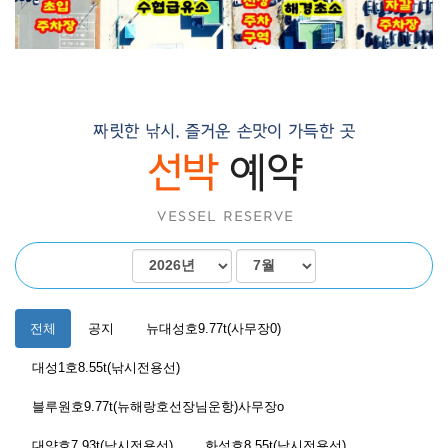
전체
공지
뉴대성호9.77t(사무장0)
대성1호8.55t(낚시전용선)
블루원호9.77t(뉴해랑호선장님운항)사무장o
대양호7.93t(낚시전용선)
화성호8.55t(낚시전용선)