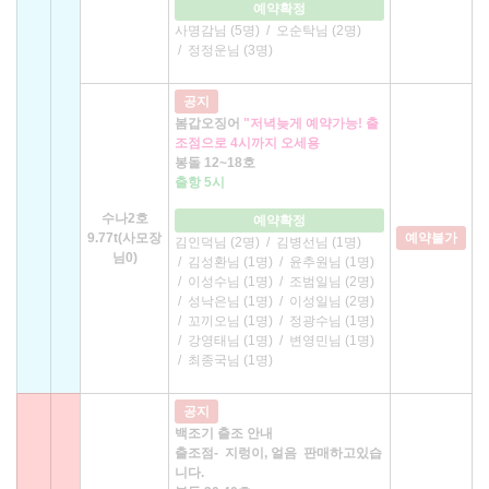
예약확정
사명감님 (5명)
/
오순탁님 (2명)
/
정정운님 (3명)
공지
봄갑오징어
"저녁늦게 예약가능! 출
조점으로 4시까지 오세용
봉돌 12~18호
출항 5시
수나2호
예약확정
9.77t(사모장
예약불가
김인덕님 (2명)
/
김병선님 (1명)
님0)
/
김성환님 (1명)
/
윤추원님 (1명)
/
이성수님 (1명)
/
조범일님 (2명)
/
성낙은님 (1명)
/
이성일님 (2명)
/
꼬끼오님 (1명)
/
정광수님 (1명)
/
강영태님 (1명)
/
변영민님 (1명)
/
최종국님 (1명)
공지
백조기 출조 안내
출조점- 지렁이, 얼음 판매하고있습
니다.