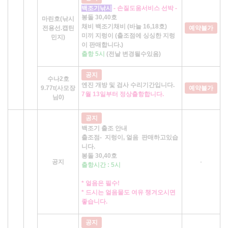
백조기낚시
- 손질도움서비스 선박 -
봉돌 30,40호
마린호(낚시
채비 백조기채비 (바늘 16,18호)
전용선.캡틴
예약불가
미끼 지렁이 (출조점에 싱싱한 지렁
민지)
이 판매합니다.)
출항 5시
(전날 변경될수있음)
공지
수나2호
엔진 개방 및 검사 수리기간입니다.
9.77t(사모장
예약불가
7월 13일부터 정상출항합니다.
님0)
공지
백조기 출조 안내
출조점- 지렁이, 얼음 판매하고있습
니다.
봉돌 30,40호
공지
-
출항시간 : 5시
* 얼음은 필수!
* 드시는 얼음물도 여유 챙겨오시면
좋습니다.
공지