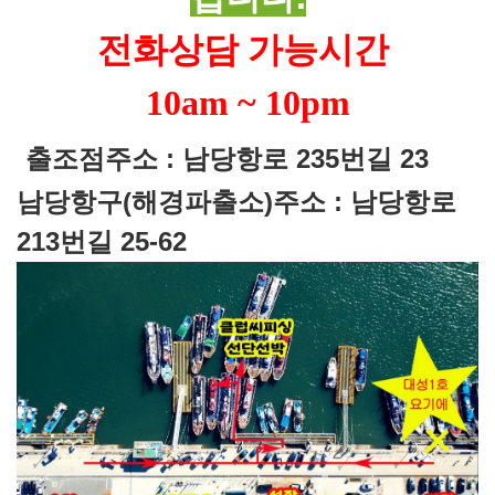
전화상담 가능시간
10am ~ 10pm
출조점주소 : 남당항로 235번길 23
남당항구(해경파출소)주소 : 남당항로
213번길 25-62