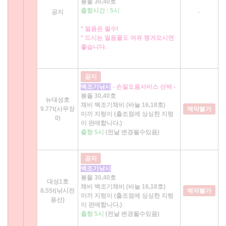
봉돌 30,40호
출항시간 : 5시
공지
-
* 얼음은 필수!
* 드시는 얼음물도 여유 챙겨오시면
좋습니다.
공지
백조기낚시
- 손질도움서비스 선박 -
봉돌 30,40호
뉴대성호
채비 백조기채비 (바늘 16,18호)
9.77t(사무장
예약불가
미끼 지렁이 (출조점에 싱싱한 지렁
0)
이 판매합니다.)
출항 5시
(전날 변경될수있음)
공지
백조기낚시
봉돌 30,40호
대성1호
채비 백조기채비 (바늘 16,18호)
8.55t(낚시전
예약불가
미끼 지렁이 (출조점에 싱싱한 지렁
용선)
이 판매합니다.)
출항 5시
(전날 변경될수있음)