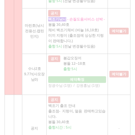
출항 5시
(전날 변경될수있음)
공지
백조기낚시
- 손질도움서비스 선박 -
봉돌 30,40호
마린호(낚시
채비 백조기채비 (바늘 16,18호)
전용선.캡틴
예약불가
미끼 지렁이 (출조점에 싱싱한 지렁
민지)
이 판매합니다.)
출항 5시
(전날 변경될수있음)
봄갑오징어
공지
봉돌 12~18호
수나2호
출항 5시
9.77t(사모장
예약불가
님0)
예약확정
정광수님 (1명)
/
강원홍님 (1명)
공지
백조기 출조 안내
출조점- 지렁이, 얼음 판매하고있습
니다.
봉돌 30,40호
출항시간 : 5시
공지
-