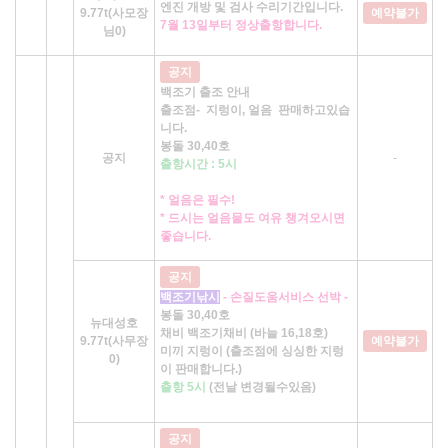
엔진 개방 및 검사 수리기간입니다.
9.77t(사모장
예약불가
7월 13일부터 정상출항합니다.
님0)
공지
백조기 출조 안내
출조점- 지렁이, 얼음 판매하고있습
니다.
봉돌 30,40호
공지
-
출항시간 : 5시
* 얼음은 필수!
* 드시는 얼음물도 여유 챙겨오시면
좋습니다.
공지
백조기낚시
- 손질도움서비스 선박 -
봉돌 30,40호
뉴대성호
채비 백조기채비 (바늘 16,18호)
9.77t(사무장
예약불가
미끼 지렁이 (출조점에 싱싱한 지렁
0)
이 판매합니다.)
출항 5시
(전날 변경될수있음)
공지