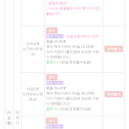
* 얼음은 필수!
* 드시는 얼음물도 여유 챙겨오시면
좋습니다.
공지
백조기낚시
- 손질도움서비스 선박 -
봉돌 30,40호
뉴대성호
채비 백조기채비 (바늘 16,18호)
9.77t(사무장
예약불가
미끼 지렁이 (출조점에 싱싱한 지렁
0)
이 판매합니다.)
출항 5시
(전날 변경될수있음)
공지
백조기낚시
봉돌 30,40호
대성1호
채비 백조기채비 (바늘 16,18호)
8.55t(낚시전
예약불가
미끼 지렁이 (출조점에 싱싱한 지렁
용선)
이 판매합니다.)
출항 5시
(전날 변경될수있음)
06
대
일
객
공지
(월)
기
백조기낚시