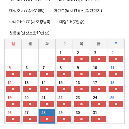
대성호9.77t(사무장0)
마린호(낚시전용선.캡틴민지)
수나2호9.77t(사모장님0)
대명1호(7인승)
청룡호(선장포함10인승)
일
월
화
수
목
금
토
1
2
3
4
5
6
7
8
9
10
11
12
13
14
15
16
17
18
19
20
21
22
23
24
25
26
27
28
29
30
31