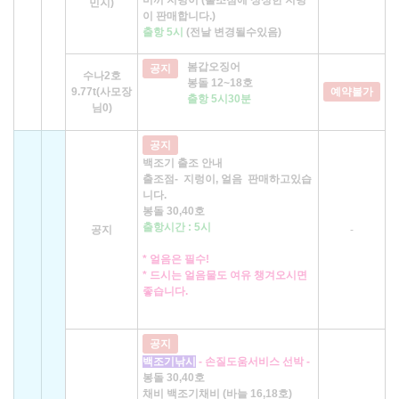
민지)
이 판매합니다.)
출항 5시
(전날 변경될수있음)
봄갑오징어
공지
수나2호
봉돌 12~18호
9.77t(사모장
예약불가
출항 5시30분
님0)
공지
백조기 출조 안내
출조점- 지렁이, 얼음 판매하고있습
니다.
봉돌 30,40호
출항시간 : 5시
공지
-
* 얼음은 필수!
* 드시는 얼음물도 여유 챙겨오시면
좋습니다.
공지
백조기낚시
- 손질도움서비스 선박 -
봉돌 30,40호
채비 백조기채비 (바늘 16,18호)