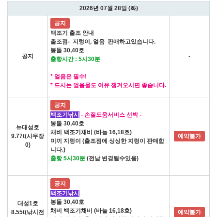
2026년 07월 28일 (화)
공지
백조기 출조 안내
출조점- 지렁이, 얼음 판매하고있습니다.
봉돌 30,40호
공지
-
출항시간 : 5시30분
* 얼음은 필수!
* 드시는 얼음물도 여유 챙겨오시면 좋습니다.
공지
백조기낚시
- 손질도움서비스 선박 -
봉돌 30,40호
뉴대성호
채비 백조기채비 (바늘 16,18호)
9.77t(사무장
예약불가
미끼 지렁이 (출조점에 싱싱한 지렁이 판매합
0)
니다.)
출항 5시30분
(전날 변경될수있음)
공지
백조기낚시
봉돌 30,40호
대성1호
채비 백조기채비 (바늘 16,18호)
8.55t(낚시전
예약불가