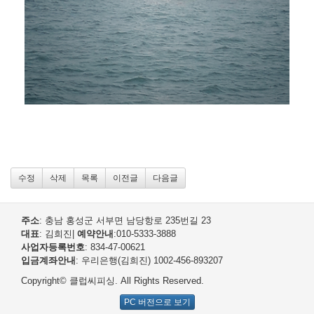
수정
삭제
목록
이전글
다음글
주소
: 충남 홍성군 서부면 남당항로 235번길 23
대표
: 김희진
|
예약안내
:010-5333-3888
사업자등록번호
: 834-47-00621
입금계좌안내
: 우리은행(김희진) 1002-456-893207
Copyright© 클럽씨피싱. All Rights Reserved.
PC 버전으로 보기