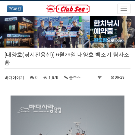
PC버전
[대양호(낚시전용선)] 6월29일 대양호 백조기 탐사조
황
바다이야기
0
1,679
글주소
06-29