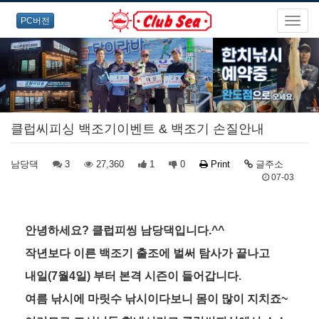
PC버전
클럽씨피싱 백조기이벤트 & 백조기 손질안내
남당댁
3
27,360
1
0
Print
글주소
07-03
안녕하세요? 클럽피씽 남당댁입니다.^^
작년보다 이른 백조기 출조에 벌써 탐사가 끝나고
내일(7월4일) 부터 본격 시즌이 들어갑니다.
여름 낚시에 마릿수 낚시이다보니 몸이 많이 지치죠~