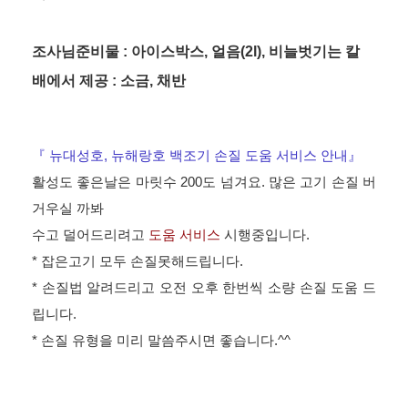
조사님준비물 : 아이스박스, 얼음(2l), 비늘벗기는 칼
배에서 제공 : 소금, 채반
『 뉴대성호, 뉴해랑호 백조기 손질 도움 서비스 안내』
활성도 좋은날은 마릿수 200도 넘겨요. 많은 고기 손질 버
거우실 까봐
수고 덜어드리려고
도움 서비스
시행중입니다.
* 잡은고기 모두 손질못해드립니다.
* 손질법 알려드리고 오전 오후 한번씩 소량 손질 도움 드
립니다.
* 손질 유형을 미리 말씀주시면 좋습니다.^^