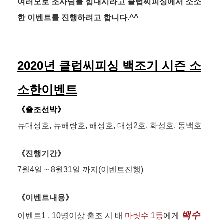
여러모로 조사님들 힘내시라고 클럽씨피싱에서 소소
한 이벤트를 진행하려고 합니다.^^
2020년 클럽씨피싱 백조기 시즌 소
소한이벤트
《출조선박》
뉴대성호, 뉴해랑호, 해성호, 대성2호, 화성호, 동백호
《진행기간》
7월4일 ~ 8월31일 까지(이벤트진행)
《이벤트내용》
백수
이벤트1 . 10명이상 출조 시 배
마릿수 1등
에게