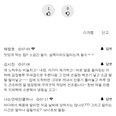
1
0
스크랩
신고
해랑호
답변
07-03
맛있게 먹는 팁!! 소금간 필수, 살짝이라도말리는게 필수ㅋㅋ
김시찬
답변
07-06
제 노하우는 비늘치고~ 내장, 아가미 제거하고~ 바로 얼음 들어있는 아
박에 김장봉투 두세겹으로 두른다음 그 안에 손질된 백조기 넣고 소금 탈
탈 털어넣고~~~ 집에 도착하면 그대로 꺼내서 선풍기 틀어놓고 하루 정
도 건조하면 잘 염장된채 꾸덕꾸덕 적당히 건조됩니다~ 한번 먹을 만큼
씩 지퍼백에 소분해서 냉동실 고고~
나는언제만쿨하나
답변
07-17
바다에서 해풍에 말리면 지금 날씨에 상하지는 않나요??? 그리고 말리는
시간은 얼마나 걸릴까요? -낚시초보 올림-