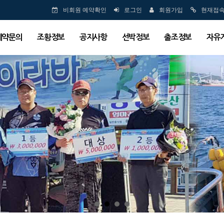
비회원 예약확인
로그인
회원가입
현재접
예약문의
조황정보
공지사항
선박정보
출조정보
자유