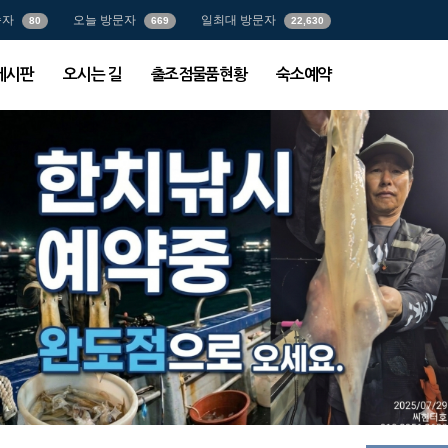
속자
오늘 방문자
일최대 방문자
80
669
22,630
게시판
오시는 길
출조점물품현황
숙소예약