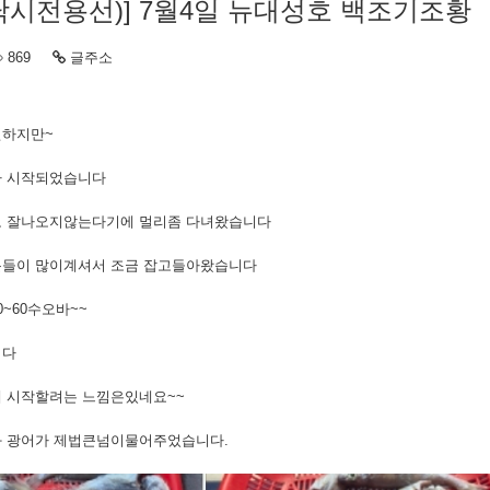
낚시전용선)] 7월4일 뉴대성호 백조기조황
869
글주소
긴하지만~
가 시작되었습니다
로 잘나오지않는다기에 멀리좀 다녀왔습니다
들이 많이계셔서 조금 잡고들아왔습니다
~60수오바~~
니다
 시작할려는 느낌은있네요~~
 광어가 제법큰넘이물어주었습니다.