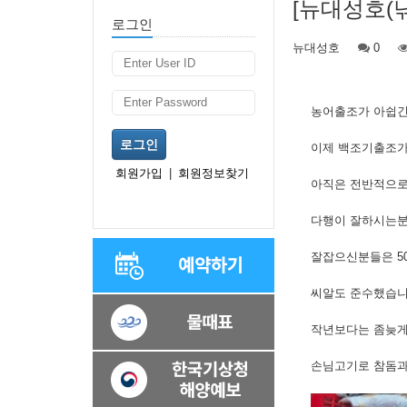
[뉴대성호(
로그인
뉴대성호
0
농어출조가 아쉽
로그인
이제 백조기출조
회원가입
|
회원정보찾기
아직은 전반적으
다행이 잘하시는분
잘잡으신분들은 50
씨알도 준수했습
작년보다는 좀늦게
손님고기로 참돔과